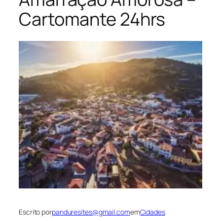
Cartomante 24hrs
Escrito por
panduresites@gmail.com
em
Cidades