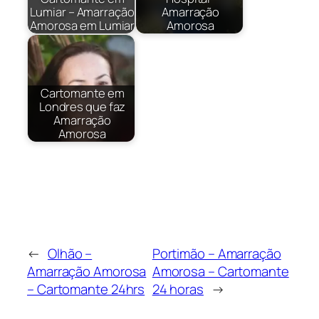
Lumiar – Amarração
Amarração
Amorosa em Lumiar
Amorosa
Cartomante em
Londres que faz
Amarração
Amorosa
←
Olhão –
Portimão – Amarração
Amarração Amorosa
Amorosa – Cartomante
– Cartomante 24hrs
24 horas
→