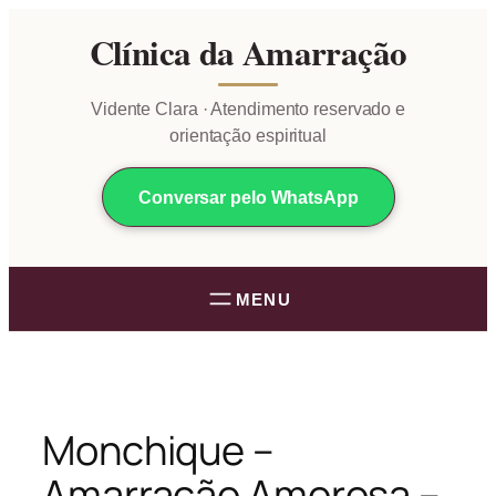
Pular
Clínica da Amarração
para
o
conteúdo
Vidente Clara · Atendimento reservado e
orientação espiritual
Conversar pelo WhatsApp
Monchique –
Amarração Amorosa –