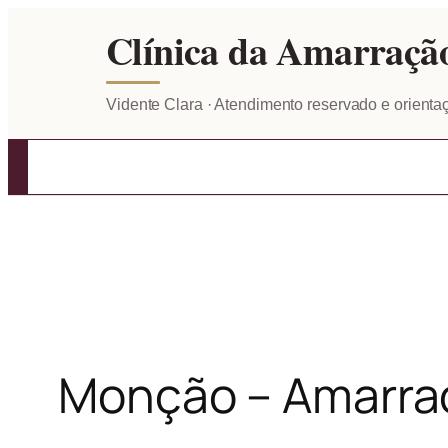
Pular
Clínica da Amarraçã
para
o
Vidente Clara · Atendimento reservado e orientaç
conteúdo
Monção – Amarra