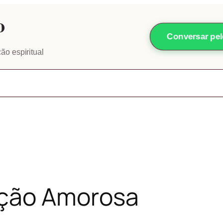
o
Conversar pe
ão espiritual
Home
Blog
Depoimentos
ção Amorosa