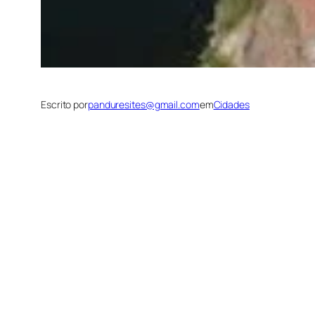
Escrito por
panduresites@gmail.com
em
Cidades