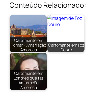
Conteúdo Relacionado:
Cartomante em
Tomar – Amarração
Cartomante em Foz
Amorosa
Douro
Cartomante em
Londres que faz
Amarração
Amorosa