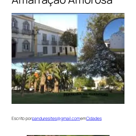
Escrito por
panduresites@gmail.com
em
Cidades