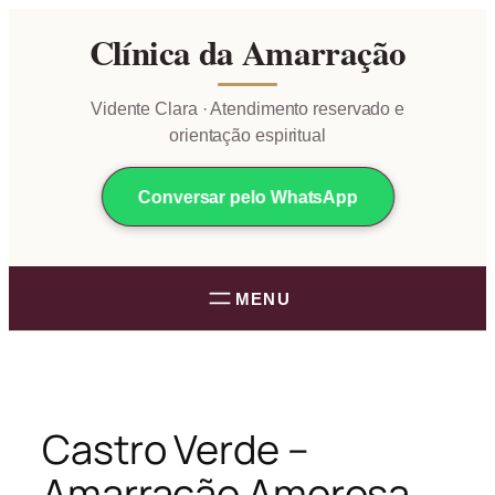
Pular
Clínica da Amarração
para
o
conteúdo
Vidente Clara · Atendimento reservado e
orientação espiritual
Conversar pelo WhatsApp
Castro Verde –
Amarração Amorosa