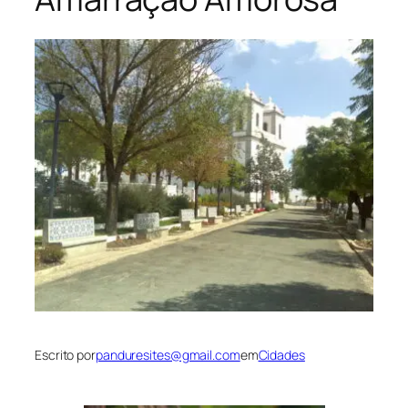
Escrito por
panduresites@gmail.com
em
Cidades