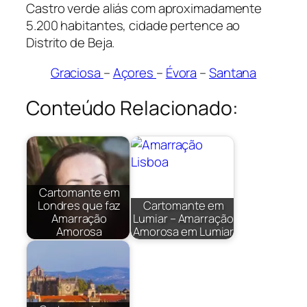
Castro verde aliás com aproximadamente
5.200 habitantes, cidade pertence ao
Distrito de Beja.
Graciosa
–
Açores
–
Évora
–
Santana
Conteúdo Relacionado:
Cartomante em
Londres que faz
Cartomante em
Amarração
Lumiar – Amarração
Amorosa
Amorosa em Lumiar