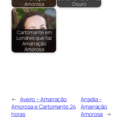
Amorosa
Douro
Cartomante em
Londres que faz
Amarração
Amorosa
←
Aveiro – Amarração
Anadia –
Amorosa e Cartomante 24
Amarração
horas
Amorosa
→