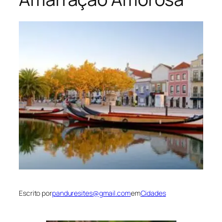
Escrito por
panduresites@gmail.com
em
Cidades