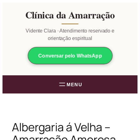
Pular
Clínica da Amarração
para
o
conteúdo
Vidente Clara · Atendimento reservado e
orientação espiritual
Conversar pelo WhatsApp
Albergaria á Velha –
Amarração Amorosa